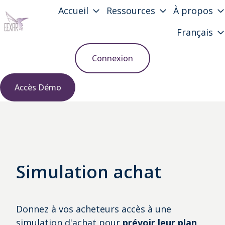
Accueil
Ressources
À propos
Français
P
a
Connexion
g
e
Accès Démo
d
'
a
c
c
u
Simulation achat
e
i
l
Donnez à vos acheteurs accès à une
simulation d'achat pour
prévoir leur plan