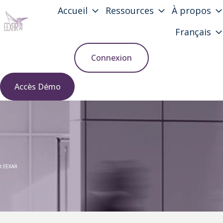
Accueil
Ressources
À propos
Français
P
a
Connexion
g
e
Accès Démo
d
'
a
c
c
u
e
i
l