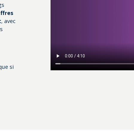
gs
offres
t
, avec
s
que si