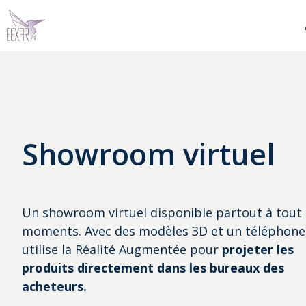
P
a
g
e
d
Showroom virtuel
'
a
c
c
Un showroom virtuel disponible partout à tout
u
moments. Avec des modèles 3D et un téléphone
e
utilise la Réalité Augmentée pour
projeter
les
i
produits directement dans les bureaux des
l
acheteurs.